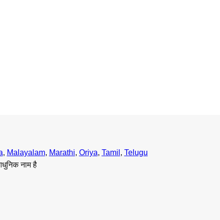
a
,
Malayalam
,
Marathi
,
Oriya
,
Tamil
,
Telugu
आधुनिक नाम है