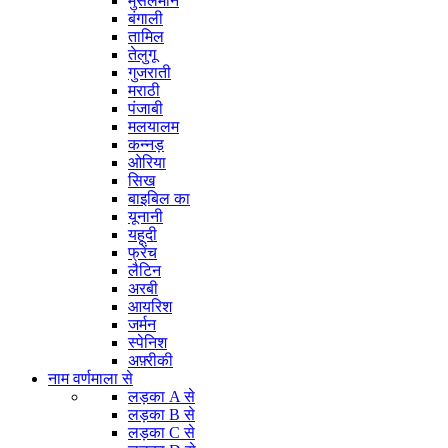
मुसलमान
बंगाली
तामिल
तेलुगू
गुजराती
मराठी
पंजाबी
मलयालम
कन्नड़
ओरिया
सिख
बाइबिल का
यूनानी
यहूदी
फ्रेंच
लैटिन
अरबी
आयरिश
जर्मन
स्पेनिश
अफ़्रीकी
नाम वर्णमाला से
लड़का A से
लड़का B से
लड़का C से