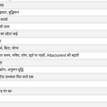
यदा
दार, बुद्धिमान
 साथी
वी लता
 का छोटा भाई
ा
्थ, फ़िट, योग्य
त समय, भक्ति, प्रेम, सूर्य या ग्रहों, Attaclunent की बढ़ती
्र
्ज्ञान, अनुमान बुद्धि
िल उज्ज्वल सिर वाले एक
द रंग का