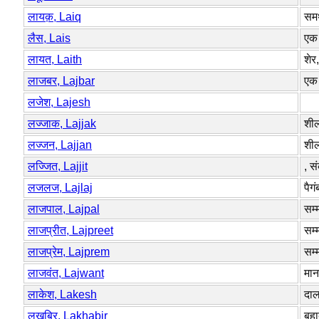
लायक़, Laiq
समर
लैस, Lais
एक 
लायत, Laith
शेर,
लाजबर, Lajbar
एक 
लजेश, Lajesh
लज्जाक, Lajjak
शी
लज्जन, Lajjan
शी
लज्जित, Lajjit
, स
लजलज, Lajlaj
पैग
लाजपाल, Lajpal
सम्
लाजप्रीत, Lajpreet
सम्
लाजप्रेम, Lajprem
सम्
लाजवंत, Lajwant
मान
लाकेश, Lakesh
दाल
लखबिर, Lakhabir
बहा