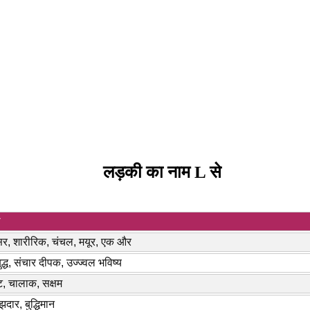
लड़की का नाम L से
थ
सर, शारीरिक, चंचल, मयूर, एक और
बुद्ध, संचार दीपक, उज्ज्वल भविष्य
ट, चालाक, सक्षम
दार, बुद्धिमान