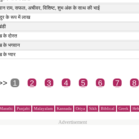
ान राम, सफल, अचीवर, विशिष्ट, शुभ अंक के साथ की भाई
दुर के रूप में लाख
ंडी
 के दोस्त
ख के भगवान
 के प्यार
 >>
1
2
3
4
5
6
7
8
Marathi
Punjabi
Malayalam
Kannada
Oriya
Sikh
Biblical
Greek
Heb
Advertisement