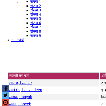
संख्या 1
संख्या 2
संख्या 3
संख्या 4
संख्या 5
संख्या 6
संख्या 7
संख्या 8
संख्या 9
नाम खोजें
लड़की का नाम
अर्
लासक, Laasak
डां
लाविंदीप, Laavindeep
प्र
लायक, Laayak
फ़ि
लबीब, Labeeb
समझ