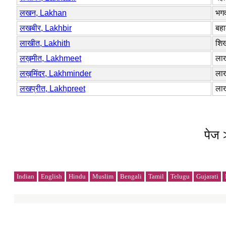
लखन, Lakhan
भगव
लखबीर, Lakhbir
बहा
लाखीत, Lakhith
शिख
लख़मीत, Lakhmeet
लाख
लख़मिंदर, Lakhminder
ला
लखप्रीत, Lakhpreet
लाख
पेज
Indian
English
Hindu
Muslim
Bengali
Tamil
Telugu
Gujarati