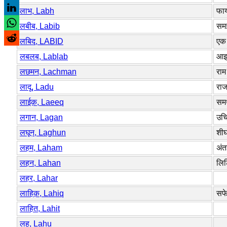
लाभ, Labh
फा
लबीब, Labib
समझ
लबिद, LABID
एक
लबलब, Lablab
आइ
लछमन, Lachman
राम
लादू, Ladu
राज
लाईक़, Laeeq
समर
लगान, Lagan
उचि
लघून, Laghun
शीघ
लहम, Laham
अंतर
लहन, Lahan
लिट
लहर, Lahar
लाहिक़, Lahiq
सफे
लाहित, Lahit
लहू, Lahu