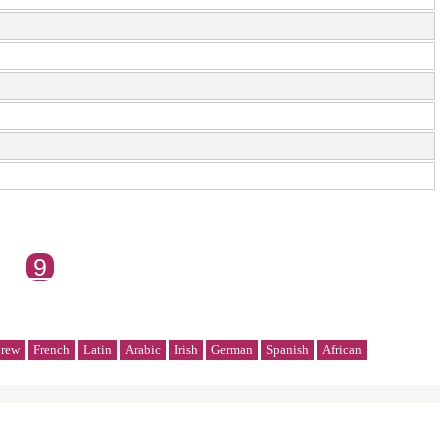
9
rew
French
Latin
Arabic
Irish
German
Spanish
African