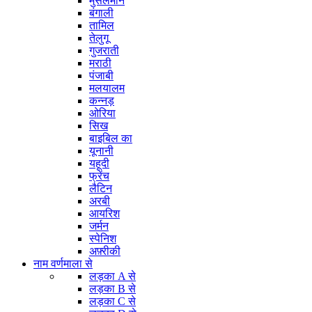
मुसलमान
बंगाली
तामिल
तेलुगू
गुजराती
मराठी
पंजाबी
मलयालम
कन्नड़
ओरिया
सिख
बाइबिल का
यूनानी
यहूदी
फ्रेंच
लैटिन
अरबी
आयरिश
जर्मन
स्पेनिश
अफ़्रीकी
नाम वर्णमाला से
लड़का A से
लड़का B से
लड़का C से